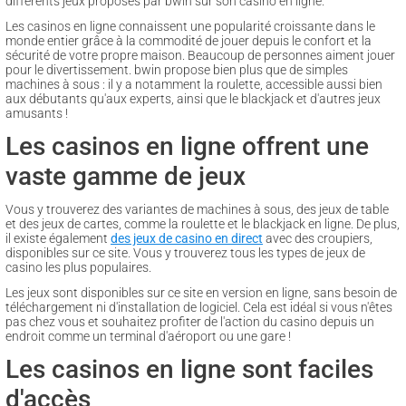
différents jeux proposés par bwin sur son casino en ligne.
Les casinos en ligne connaissent une popularité croissante dans le
monde entier grâce à la commodité de jouer depuis le confort et la
sécurité de votre propre maison. Beaucoup de personnes aiment jouer
pour le divertissement. bwin propose bien plus que de simples
machines à sous : il y a notamment la roulette, accessible aussi bien
aux débutants qu'aux experts, ainsi que le blackjack et d'autres jeux
amusants !
Les casinos en ligne offrent une
vaste gamme de jeux
Vous y trouverez des variantes de machines à sous, des jeux de table
et des jeux de cartes, comme la roulette et le blackjack en ligne. De plus,
il existe également
des jeux de casino en direct
avec des croupiers,
disponibles sur ce site. Vous y trouverez tous les types de jeux de
casino les plus populaires.
Les jeux sont disponibles sur ce site en version en ligne, sans besoin de
téléchargement ni d'installation de logiciel. Cela est idéal si vous n'êtes
pas chez vous et souhaitez profiter de l'action du casino depuis un
endroit comme un terminal d'aéroport ou une gare !
Les casinos en ligne sont faciles
d'accès