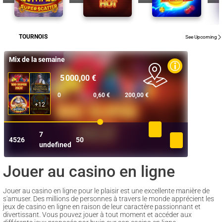
TOURNOIS
See Upcoming
Mix de la semaine
5 000,00 €
0
0,60 €
200,00 €
+12
7
4526
50
undefined
Jouer au casino en ligne
Jouer au casino en ligne pour le plaisir est une excellente manière de
s'amuser. Des millions de personnes à travers le monde apprécient les
jeux de casino en ligne en raison de leur caractère passionnant et
divertissant. Vous pouvez jouer à tout moment et accéder aux