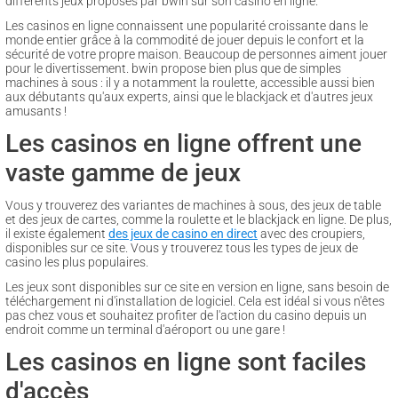
différents jeux proposés par bwin sur son casino en ligne.
Les casinos en ligne connaissent une popularité croissante dans le
monde entier grâce à la commodité de jouer depuis le confort et la
sécurité de votre propre maison. Beaucoup de personnes aiment jouer
pour le divertissement. bwin propose bien plus que de simples
machines à sous : il y a notamment la roulette, accessible aussi bien
aux débutants qu'aux experts, ainsi que le blackjack et d'autres jeux
amusants !
Les casinos en ligne offrent une
vaste gamme de jeux
Vous y trouverez des variantes de machines à sous, des jeux de table
et des jeux de cartes, comme la roulette et le blackjack en ligne. De plus,
il existe également
des jeux de casino en direct
avec des croupiers,
disponibles sur ce site. Vous y trouverez tous les types de jeux de
casino les plus populaires.
Les jeux sont disponibles sur ce site en version en ligne, sans besoin de
téléchargement ni d'installation de logiciel. Cela est idéal si vous n'êtes
pas chez vous et souhaitez profiter de l'action du casino depuis un
endroit comme un terminal d'aéroport ou une gare !
Les casinos en ligne sont faciles
d'accès