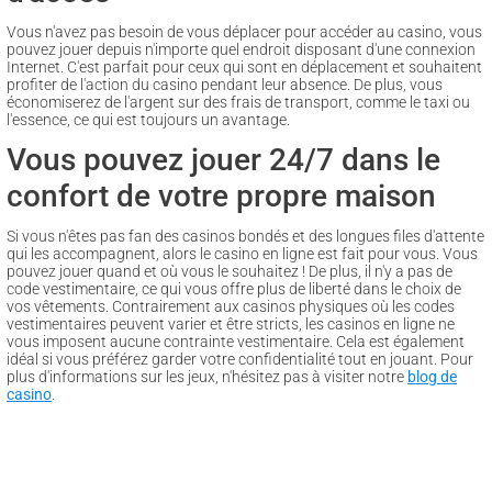
Vous n'avez pas besoin de vous déplacer pour accéder au casino, vous
pouvez jouer depuis n'importe quel endroit disposant d'une connexion
Internet. C'est parfait pour ceux qui sont en déplacement et souhaitent
profiter de l'action du casino pendant leur absence. De plus, vous
économiserez de l'argent sur des frais de transport, comme le taxi ou
l'essence, ce qui est toujours un avantage.
Vous pouvez jouer 24/7 dans le
confort de votre propre maison
Si vous n'êtes pas fan des casinos bondés et des longues files d'attente
qui les accompagnent, alors le casino en ligne est fait pour vous. Vous
pouvez jouer quand et où vous le souhaitez ! De plus, il n'y a pas de
code vestimentaire, ce qui vous offre plus de liberté dans le choix de
vos vêtements. Contrairement aux casinos physiques où les codes
vestimentaires peuvent varier et être stricts, les casinos en ligne ne
vous imposent aucune contrainte vestimentaire. Cela est également
idéal si vous préférez garder votre confidentialité tout en jouant. Pour
plus d'informations sur les jeux, n'hésitez pas à visiter notre
blog de
casino
.