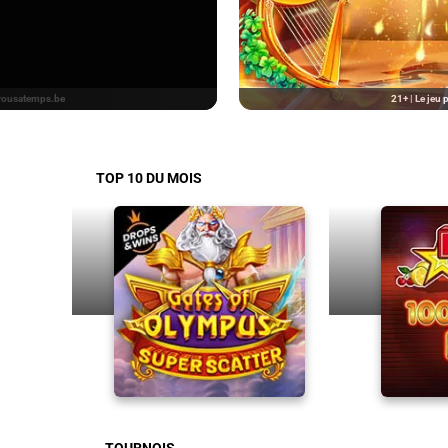
zvousatemps.be
21+ | Le jeu
TOP 10 DU MOIS
1
2
JOUEZ ICI