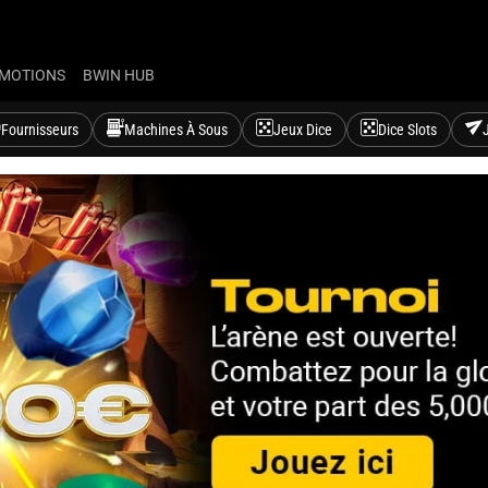
MOTIONS
BWIN HUB
Fournisseurs
Machines À Sous
Jeux Dice
Dice Slots