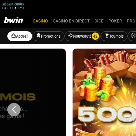
CASINO
CASINO EN DIRECT
DICE
POKER
PRO
Accueil
Promotions
Nouveauté
42
Tournois