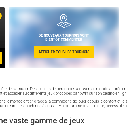
DE NOUVEAUX TOURNOIS VONT
BIENTÔT COMMENCER
AFFICHER TOUS LES TOURNOIS
nière de s'amuser. Des millions de personnes à travers le monde apprécient 
 et accéder aux différents jeux proposés par bwin sur son casino en lign
ans le monde entier grâce à la commodité de jouer depuis le confort et l
ue de simples machines à sous : il y a notamment la roulette, accessible a
 une vaste gamme de jeux