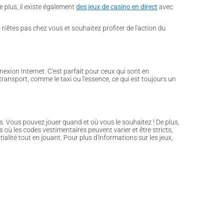
e plus, il existe également
des jeux de casino en direct
avec
s n'êtes pas chez vous et souhaitez profiter de l'action du
xion Internet. C'est parfait pour ceux qui sont en
ransport, comme le taxi ou l'essence, ce qui est toujours un
us. Vous pouvez jouer quand et où vous le souhaitez ! De plus,
 où les codes vestimentaires peuvent varier et être stricts,
alité tout en jouant. Pour plus d'informations sur les jeux,