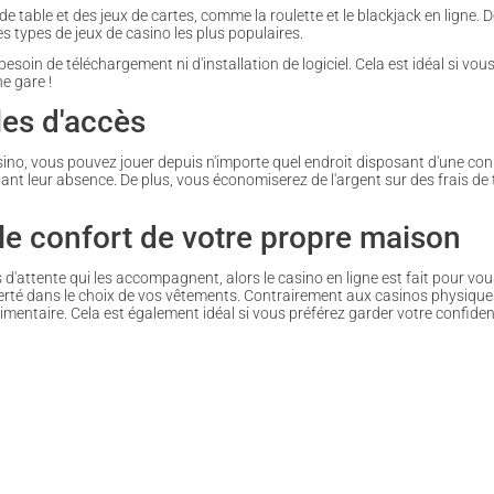
 table et des jeux de cartes, comme la roulette et le blackjack en ligne. D
es types de jeux de casino les plus populaires.
besoin de téléchargement ni d'installation de logiciel. Cela est idéal si vou
e gare !
les d'accès
no, vous pouvez jouer depuis n'importe quel endroit disposant d'une conne
ant leur absence. De plus, vous économiserez de l'argent sur des frais de t
le confort de votre propre maison
 d'attente qui les accompagnent, alors le casino en ligne est fait pour vo
liberté dans le choix de vos vêtements. Contrairement aux casinos physiques
entaire. Cela est également idéal si vous préférez garder votre confidenti