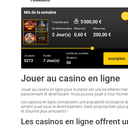
TOURNOIS
Mix de la semaine
5 000,00 €
Total des prix
Se termine dans
Mise min.
Mise max.
2
Jour(s)
0,60 €
200,00 €
+12
Limite du nombre
Joueurs
Durée
de spins
Inscription
5272
7
Jour(s)
50
Jouer au casino en ligne
Jouer au casino en ligne pour le plaisir est une excellente ma
passionnant et divertissant. Vous pouvez jouer à tout moment
Les casinos en ligne connaissent une popularité croissante d
aiment jouer pour le divertissement. bwin propose bien plus q
et d'autres jeux amusants !
Les casinos en ligne offrent