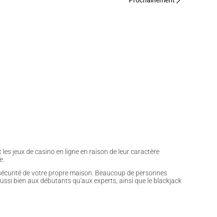
les jeux de casino en ligne en raison de leur caractère
e.
a sécurité de votre propre maison. Beaucoup de personnes
ussi bien aux débutants qu'aux experts, ainsi que le blackjack