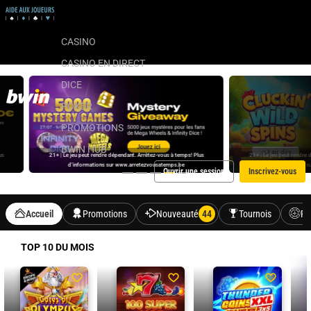
CASINO
CASINO EN DIRECT
DICE
POKER
PROMOTIONS
BWIN HUB
us
21+ | Le jeu peut rendre dépendant. Arrêtez-vous à temps! Plus
21+ | Le jeu peut rendre
d’informations sur www.arretezvousatemps.be
d’informations 
Ouvrir une session
Inscrivez-vous
Accueil
Promotions
Nouveauté
44
Tournois
Fo
TOP 10 DU MOIS
1
2
3