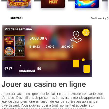
TOURNOIS
See Upcoming
Mix de la semaine
5 000,00 €
15:40:23
0,60 €
200,00 €
+12
7
6717
50
undefined
Jouer au casino en ligne
Jouer au casino en ligne pour le plaisir est une excellente manière de
s'amuser. Des millions de personnes à travers le monde apprécient les
jeux de casino en ligne en raison de leur caractère passionnant et
divertissant. Vous pouvez jouer à tout moment et accéder aux