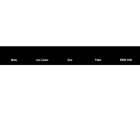
Menu
Live Casino
Dice
Poker
BWIN HUB
English
Français
Nederlands
Acties
Poker
Casino