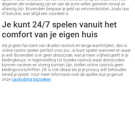
degenen die onderweg zijn en van de actie willen genieten terwijl ze
afwezig zijn. Bovendien bespaar je geld op vervoerskosten, zoals taxi
of benzine, wat altijd een voordeel is.
Je kunt 24/7 spelen vanuit het
comfort van je eigen huis
Als je geen fan bent van drukke casino's en lange wachttijden, dan is
online casino spelen perfect voor jou. Je kunt spelen wanneer en waar
je wilt! Bovendien is er geen dresscode, wat je meer vrijheid geeft in je
kledingkeuze. In tegenstelling tot fysieke casino's waar dresscodes
kunnen variëren en streng kunnen zijn, stellen online casino's geen
kledingvoorschriften. Dit is ook ideaal als je je privacy wilt behouden
terwijl je speelt. Voor meer informatie over de spellen kun je gerust
onze
casinoblog bezoeken
.