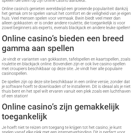
spellen die bwin op zijn online casino aanbiedt.
Online casino’s genieten wereldwijd een groeiende populariteit dankzij
het gemak om te spelen vanuit het comfort en de veiligheid van je eigen
huis. Veel mensen spelen voor vermaak. Bwin biedt veel meer dan
alleen gokkasten: er is onder andere roulette, die toegankelijk is voor
zowel beginners als experts, evenals blackjack en andere leuke spellen!
Online casino’s bieden een breed
gamma aan spellen
Je vindt er varianten van gokkasten, tafelspellen en kaartspellen, zoals
roulette en blackjack online. Bovendien zijn er ook live casino-spellen
met croupiers beschikbaar op deze site. Je vindt hier alle populaire
casinospellen.
De spellen zijn op deze site beschikbaar in een online versie, zonder dat
je software hoeft te downloaden of te installeren. Dit is ideaal als je niet
thuis bent en het spel wilt ervaren vanuit een plek zoals een luchthaven
of een station!
Online casino’s zijn gemakkelijk
toegankelijk
Je hoeft niet te reizen om toegang te krijgen tot het casino; je kunt
spelen vanaf elke plek met een internetverbinding. Dit is perfect voor