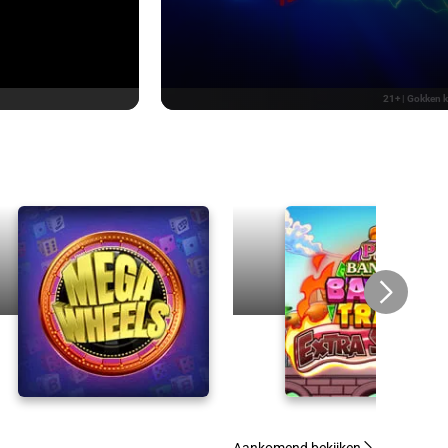
21+ | Gokken k
4
5
SPEEL HIER
SPEEL HIER
Aankomend bekijken