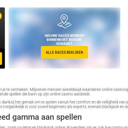
NIEUWE RACES WORDEN
BINNENKORT BEKEND
GEMAAKT
ALLE RACES BEKIJKEN
 om je te vermaken. Miljoenen mensen wereldwijd waarderen online casino
ende spellen die bwin op zijn online casino aanbiedt.
t dankzij het gemak om te spelen vanuit het comfort en de veiligheid van 
ie toegankelijk is voor zowel beginners als experts, evenals blackjack en a
reed gamma aan spellen
en, zoals roulette en blackjack online. Bovendien zijn er ook live casino-s