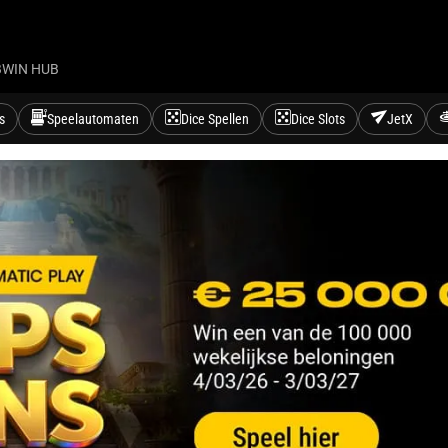
BWIN HUB
s
Speelautomaten
Dice Spellen
Dice Slots
JetX