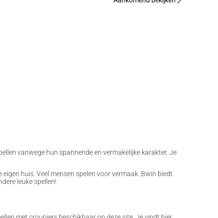
spellen vanwege hun spannende en vermakelijke karakter. Je
je eigen huis. Veel mensen spelen voor vermaak. Bwin biedt
ndere leuke spellen!
pellen met croupiers beschikbaar op deze site. Je vindt hier