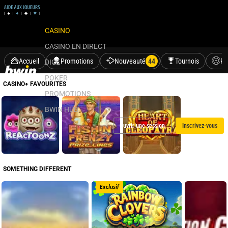
CASINO
CASINO EN DIRECT
Accueil
Promotions
Nouveauté
44
Tournois
Fo
DICE
POKER
CASINO+ FAVOURITES
PROMOTIONS
BWIN HUB
Ouvrir une session
Inscrivez-vous
SOMETHING DIFFERENT
Exclusif