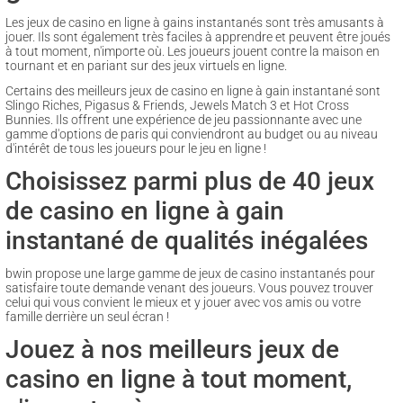
Les jeux de casino en ligne à gains instantanés sont très amusants à
jouer. Ils sont également très faciles à apprendre et peuvent être joués
à tout moment, n'importe où. Les joueurs jouent contre la maison en
tournant et en pariant sur des jeux virtuels en ligne.
Certains des meilleurs jeux de casino en ligne à gain instantané sont
Slingo Riches, Pigasus & Friends, Jewels Match 3 et Hot Cross
Bunnies. Ils offrent une expérience de jeu passionnante avec une
gamme d'options de paris qui conviendront au budget ou au niveau
d'intérêt de tous les joueurs pour le jeu en ligne !
Choisissez parmi plus de 40 jeux
de casino en ligne à gain
instantané de qualités inégalées
bwin propose une large gamme de jeux de casino instantanés pour
satisfaire toute demande venant des joueurs. Vous pouvez trouver
celui qui vous convient le mieux et y jouer avec vos amis ou votre
famille derrière un seul écran !
Jouez à nos meilleurs jeux de
casino en ligne à tout moment,