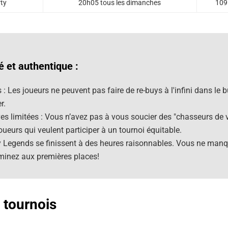
ty
20h05 tous les dimanches
109
é et authentique :
s : Les joueurs ne peuvent pas faire de re-buys à l'infini dans le
r.
ves limitées : Vous n’avez pas à vous soucier des "chasseurs de 
ueurs qui veulent participer à un tournoi équitable.
y Legends se finissent à des heures raisonnables. Vous ne man
minez aux premières places!
 tournois