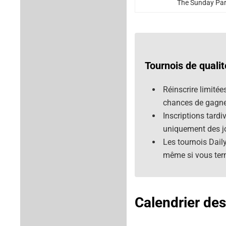
The Sunday Par
Tournois de qualit
Réinscrire limitée
chances de gagne
Inscriptions tardi
uniquement des jo
Les tournois Dail
même si vous ter
Calendrier des