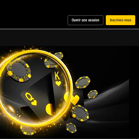
Ouvrir une session
Inscrivez-vous