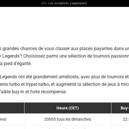
21+. Les modalités s'appliquent.
s grandes chances de vous classer aux places payantes dans un
 Legends"! Choisissez parmi une sélection de tournois passionna
à pied d'égalité.
 Legends ont été grandement améliorés, avec plus de tournois et
ts turbo et hyper-turbo, et augmenté la sélection de jeux à micr
faible buy-in et forte récompense.
Heure (CET)
Buy-
ival
20h05 tous les dimanches
22 