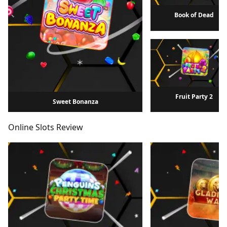
onze recensies van online gokkasten
? Onze experts
Book of Dead
selecteren de nieuwste releases van de beste gaming
providers, analyseren ze en vertellen je er alles over in
detail, zodat je zelf kunt beslissen welke spellen je
kiest.
Onze specialisten hebben
uitgebreide ervaring in de
online gaming industrie
en geven je een diepgaande
Fruit Party 2
Sweet Bonanza
beoordeling van de gokkast in kwestie met zijn voor-
en nadelen.
Online Slots Review
Roulette
Zin om roulette te spelen?
Je vindt hier ook een sectie
gewijd aan dit leuke casinospel.
Alle formaten zijn
hier opgenomen: Europees roulette, Amerikaans
roulette, Frans roulette, Cassiopees roulette...
Allemaal om online of live van roulette te genieten.
Blackjack