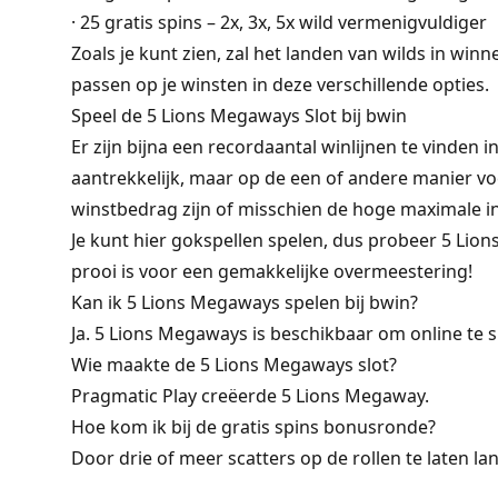
· 25 gratis spins – 2x, 3x, 5x wild vermenigvuldiger
Zoals je kunt zien, zal het landen van wilds in wi
passen op je winsten in deze verschillende opties.
Speel de 5 Lions Megaways Slot bij bwin
Er zijn bijna een recordaantal winlijnen te vinden 
aantrekkelijk, maar op de een of andere manier voe
winstbedrag zijn of misschien de hoge maximale in
Je kunt hier gokspellen spelen, dus probeer 5 Li
prooi is voor een gemakkelijke overmeestering!
Kan ik 5 Lions Megaways spelen bij bwin?
Ja. 5 Lions Megaways is beschikbaar om online te s
Wie maakte de 5 Lions Megaways slot?
Pragmatic Play creëerde 5 Lions Megaway.
Hoe kom ik bij de gratis spins bonusronde?
Door drie of meer scatters op de rollen te laten lan