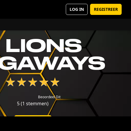
LOG IN
REGISTREER
 LIONS
GAWAYS
★
★
★
★
★
Beoordeel Dit
5 (1 stemmen)
SPEEL NU