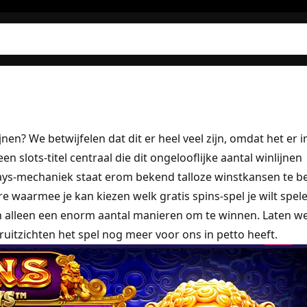
nen? We betwijfelen dat dit er heel veel zijn, omdat het er i
 slots-titel centraal die dit ongelooflijke aantal winlijnen
ys-mechaniek staat erom bekend talloze winstkansen te be
waarmee je kan kiezen welk gratis spins-spel je wilt spelen
an alleen een enorm aantal manieren om te winnen. Laten w
ruitzichten het spel nog meer voor ons in petto heeft.