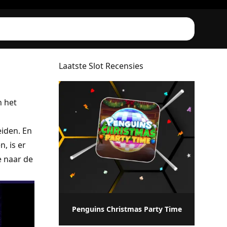
Laatste Slot Recensies
n het
iden. En
, is er
e naar de
Penguins Christmas Party Time