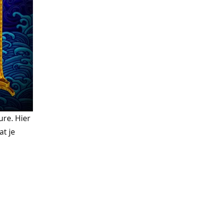
ure. Hier
at je