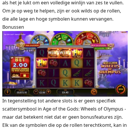
als het je lukt om een ​​volledige winlijn van zes te vullen.
Om je op weg te helpen, zijn er ook wilds op de rollen,
die alle lage en hoge symbolen kunnen vervangen.
Bonussen
In tegenstelling tot andere slots is er geen specifiek
scattersymbool in Age of the Gods: Wheels of Olympus -
maar dat betekent niet dat er geen bonusfeatures zijn.
Elk van de symbolen die op de rollen terechtkomt, kan in