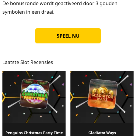
De bonusronde wordt geactiveerd door 3 gouden
symbolen in een draai.
SPEEL NU
Laatste Slot Recensies
Penguins Christmas Party Time
Gladiator Ways