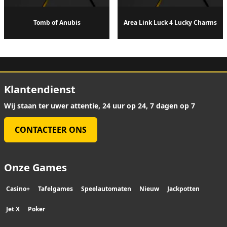
Tomb of Anubis
Area Link Luck 4 Lucky Charms
Klantendienst
Wij staan ter uwer attentie, 24 uur op 24, 7 dagen op 7
CONTACTEER ONS
Onze Games
Casino+
Tafelgames
Speelautomaten
Nieuw
Jackpotten
Jet X
Poker