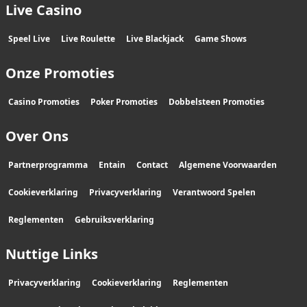
Live Casino
Speel Live
Live Roulette
Live Blackjack
Game Shows
Onze Promoties
Casino Promoties
Poker Promoties
Dobbelsteen Promoties
Over Ons
Partnerprogramma
Entain
Contact
Algemene Voorwaarden
Cookieverklaring
Privacyverklaring
Verantwoord Spelen
Reglementen
Gebruiksverklaring
Nuttige Links
Privacyverklaring
Cookieverklaring
Reglementen