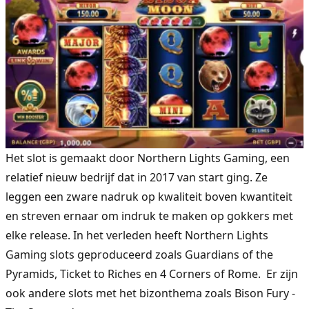
Het slot is gemaakt door
Northern Lights Gaming
, een
relatief nieuw bedrijf dat in 2017 van start ging. Ze
leggen een zware nadruk op kwaliteit boven kwantiteit
en streven ernaar om indruk te maken op gokkers met
elke release. In het verleden heeft Northern Lights
Gaming slots geproduceerd zoals
Guardians of the
Pyramids
, Ticket to Riches en 4 Corners of Rome. Er zijn
ook andere slots met het bizonthema zoals
Bison Fury -