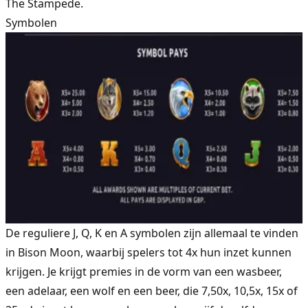
The Stampede.
Symbolen
De reguliere J, Q, K en A symbolen zijn allemaal te vinden
in Bison Moon, waarbij spelers tot 4x hun inzet kunnen
krijgen. Je krijgt premies in de vorm van een wasbeer,
een adelaar, een wolf en een beer, die 7,50x, 10,5x, 15x of