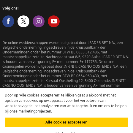
Volg ons!
De online weddenschappen worden uitgebaat door LEADER BET N.V., een
Belgische onderneming, ingeschreven in de Kruispuntbank der
Ondernemingen onder het nummer BTW BE 0833.512.486, met
maatschappelijke zetel te Nachtegaalstraat 8/6, 9320 Aalst. LEADER BET N.V.
is houder van een vergunning F+ met nummer F+ 117735. De online
casinospelen worden uitgebaat door INFINITI CASINO OOSTENDE N.V., een
Belgische onderneming, ingeschreven in de Kruispuntbank der
Ondernemingen onder het nummer BTW BE 0654.960.430, met
maatschappelijke zetel te Kursaal-Oosthelling 12, 8400 Oostende. INFINITI
CASINO OOSTENDE N.V. is houder van een vergunning A+ met nummer
A+571352. De online casinospelen worden uitgebaat door TILT B.V., een
Belgische onderneming, ingeschreven in de Kruispuntbank der
Door op “Alle cookies accepteren” te klikken gaat u akkoord met het
Ondernemingen onder het nummer BTW BE 0451.687.923, met
opslaan van cookies op uw apparaat voor het verbeteren van
maatschappelijke zetel te Waversesteenweg 1100/3, 1160 Oudergem. TILT
websitenavigatie, het analyseren van websitegebruik en om ons te helpen
B.V. is houder van een vergunning B+ met nummer B+16872.
bij onze marketingprojecten.
Alle cookies accepteren