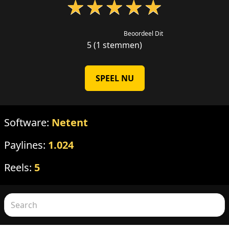
★
★
★
★
★
Beoordeel Dit
5 (1 stemmen)
SPEEL NU
Software:
Netent
Paylines:
1.024
Reels:
5