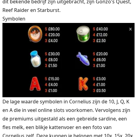
dit bekende bedrijf zijn uitgebracht, zijn Gonzo's Quest,
Reef Raider en
Starburst
.
Symbolen
De lage waarde symbolen in Cornelius zijn de 10, J, Q, K
en A die in veel online slots voorkomen. Vervolgens zijn
de premiums uitgestald als een gebreide sardine, een
fles melk, een blikje kattenvoer en een foto van
Cornelius zelf. Deze kunnen je belonen met 10x, 15x, 20x