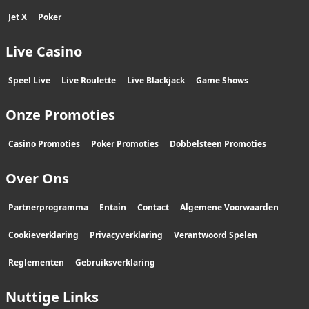
Jet X
Poker
Live Casino
Speel Live
Live Roulette
Live Blackjack
Game Shows
Onze Promoties
Casino Promoties
Poker Promoties
Dobbelsteen Promoties
Over Ons
Partnerprogramma
Entain
Contact
Algemene Voorwaarden
Cookieverklaring
Privacyverklaring
Verantwoord Spelen
Reglementen
Gebruiksverklaring
Nuttige Links