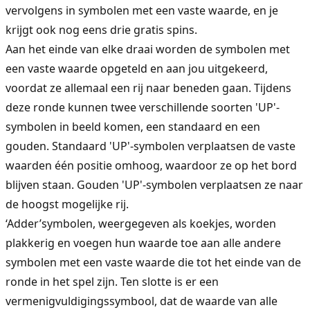
vervolgens in symbolen met een vaste waarde, en je
krijgt ook nog eens drie gratis spins.
Aan het einde van elke draai worden de symbolen met
een vaste waarde opgeteld en aan jou uitgekeerd,
voordat ze allemaal een rij naar beneden gaan. Tijdens
deze ronde kunnen twee verschillende soorten 'UP'-
symbolen in beeld komen, een standaard en een
gouden. Standaard 'UP'-symbolen verplaatsen de vaste
waarden één positie omhoog, waardoor ze op het bord
blijven staan. Gouden 'UP'-symbolen verplaatsen ze naar
de hoogst mogelijke rij.
‘Adder’symbolen, weergegeven als koekjes, worden
plakkerig en voegen hun waarde toe aan alle andere
symbolen met een vaste waarde die tot het einde van de
ronde in het spel zijn. Ten slotte is er een
vermenigvuldigingssymbool, dat de waarde van alle