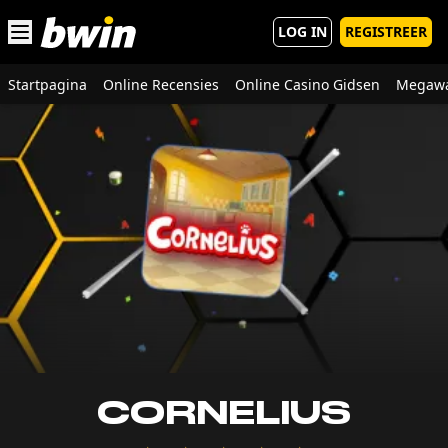
Open main menu
LOG IN
REGISTREER
Startpagina
Online Recensies
Online Casino Gidsen
Megawa
CORNELIUS