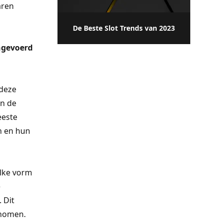
ren
De Beste Slot Trends van 2023
ngevoerd
 deze
an de
eeste
n en hun
elke vorm
e
 Dit
enomen.