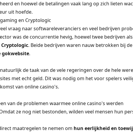
eheerd en hoewel de betalingen vaak lang op zich lieten wa
ur uit hoefde.
ogaming en Cryptologic
veel vraag naar softwareleveranciers en veel bedrijven pro
 sector was de concurrentie hevig, hoewel twee bedrijven als
Cryptologic
. Beide bedrijven waren nauw betrokken bij de
ne gokwebsite
.
tuurlijk de taak van de vele regeringen over de hele wer
ites met echt geld. Dit was nodig om het voor spelers veili
omst van online casino's.
at een van de problemen waarmee online casino's werden
 Omdat ze nog niet bestonden, wilden veel mensen hun per
l direct maatregelen te nemen om
hun eerlijkheid en toewi