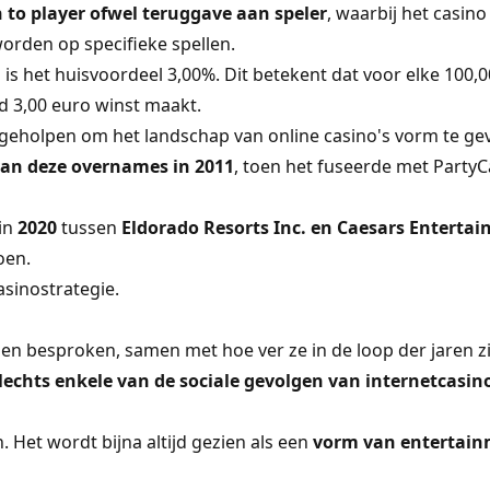
n to player ofwel teruggave aan speler
, waarbij het casino
orden op specifieke spellen.
 is het huisvoordeel 3,00%. Dit betekent dat voor elke 100,
d 3,00 euro winst maakt.
olpen om het landschap van online casino's vorm te ge
van deze overnames in 2011
, toen het fuseerde met Party
in
2020
tussen
Eldorado Resorts Inc. en Caesars Enterta
oen.
asinostrategie.
en besproken, samen met hoe ver ze in de loop der jaren zi
lechts enkele van de sociale gevolgen van internetcasin
. Het wordt bijna altijd gezien als een
vorm van entertai