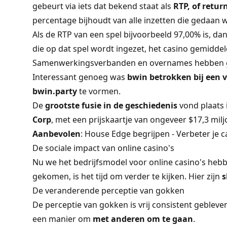
gebeurt via iets dat bekend staat als
RTP, of retur
percentage bijhoudt van alle inzetten die gedaan w
Als de RTP van een spel bijvoorbeeld 97,00% is, dan
die op dat spel wordt ingezet, het casino gemiddel
Samenwerkingsverbanden en overnames hebben geh
Interessant genoeg was
bwin betrokken bij een 
bwin.party
te vormen.
De
grootste fusie in de geschiedenis
vond plaats 
Corp
, met een prijskaartje van ongeveer $17,3 milj
Aanbevolen
: House Edge begrijpen - Verbeter je c
De sociale impact van online casino's
Nu we het bedrijfsmodel voor online casino's hebb
gekomen, is het tijd om verder te kijken. Hier zijn
s
De veranderende perceptie van gokken
De perceptie van gokken is vrij consistent gebleven
een manier om
met anderen om te gaan
.