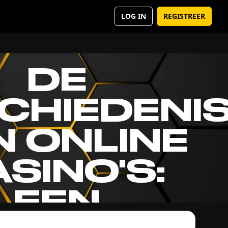
LOG IN
REGISTREER
DE
CHIEDENI
N ONLINE
SINO'S:
EEN