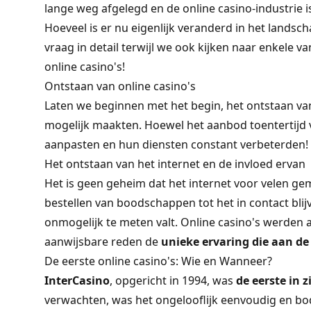
lange weg afgelegd en de online casino-industrie 
Hoeveel is er nu eigenlijk veranderd in het landsc
vraag in detail terwijl we ook kijken naar enkele v
online casino's!
Ontstaan van online casino's
Laten we beginnen met het begin, het ontstaan van
mogelijk maakten. Hoewel het aanbod toentertijd vr
aanpasten en hun diensten constant verbeterden!
Het ontstaan van het internet en de invloed ervan
Het is geen geheim dat het internet voor velen gem
bestellen van boodschappen tot het in contact blij
onmogelijk te meten valt. Online casino's werden a
aanwijsbare reden de
unieke ervaring die aan d
De eerste online casino's: Wie en Wanneer?
InterCasino
, opgericht in 1994, was
de eerste in 
verwachten, was het ongelooflijk eenvoudig en bo