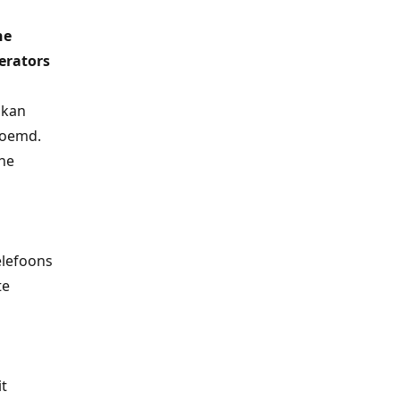
he
erators
 kan
enoemd.
che
elefoons
te
it