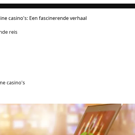
FAS
V
ine casino's: Een fascinerende verhaal
nde reis
ne casino's