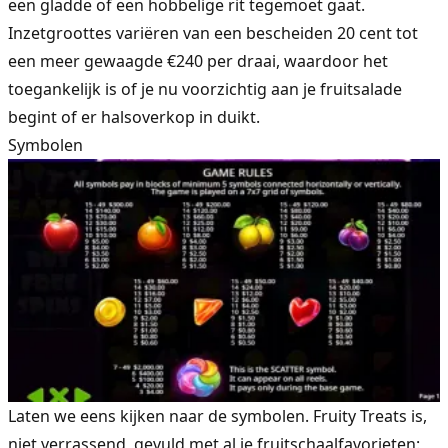
een gladde of een hobbelige rit tegemoet gaat.
Inzetgroottes variëren van een bescheiden 20 cent tot
een meer gewaagde €240 per draai, waardoor het
toegankelijk is of je nu voorzichtig aan je fruitsalade
begint of er halsoverkop in duikt.
Symbolen
Laten we eens kijken naar de symbolen. Fruity Treats is,
niet verrassend, gevuld met al je fruitschaalfavorieten: