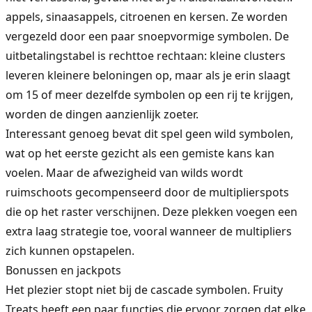
appels, sinaasappels, citroenen en kersen. Ze worden
vergezeld door een paar snoepvormige symbolen. De
uitbetalingstabel is rechttoe rechtaan: kleine clusters
leveren kleinere beloningen op, maar als je erin slaagt
om 15 of meer dezelfde symbolen op een rij te krijgen,
worden de dingen aanzienlijk zoeter.
Interessant genoeg bevat dit spel geen wild symbolen,
wat op het eerste gezicht als een gemiste kans kan
voelen. Maar de afwezigheid van wilds wordt
ruimschoots gecompenseerd door de multiplierspots
die op het raster verschijnen. Deze plekken voegen een
extra laag strategie toe, vooral wanneer de multipliers
zich kunnen opstapelen.
Bonussen en jackpots
Het plezier stopt niet bij de cascade symbolen. Fruity
Treats heeft een paar functies die ervoor zorgen dat elke