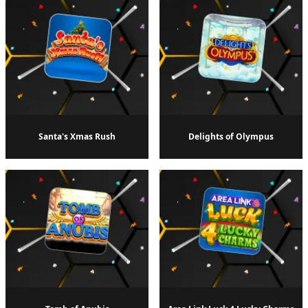
Santa's Xmas Rush
Delights of Olympus