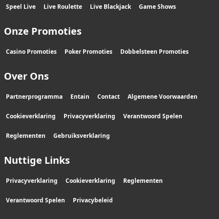
Speel Live
Live Roulette
Live Blackjack
Game Shows
Onze Promoties
Casino Promoties
Poker Promoties
Dobbelsteen Promoties
Over Ons
Partnerprogramma
Entain
Contact
Algemene Voorwaarden
Cookieverklaring
Privacyverklaring
Verantwoord Spelen
Reglementen
Gebruiksverklaring
Nuttige Links
Privacyverklaring
Cookieverklaring
Reglementen
Verantwoord Spelen
Privacybeleid