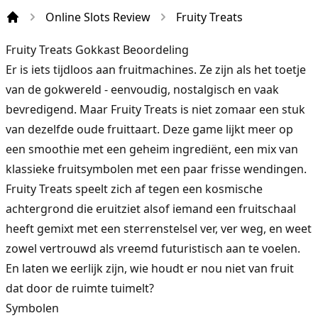
Online Slots Review
Fruity Treats
Home
Fruity Treats Gokkast Beoordeling
Er is iets tijdloos aan fruitmachines. Ze zijn als het toetje
van de gokwereld - eenvoudig, nostalgisch en vaak
bevredigend. Maar Fruity Treats is niet zomaar een stuk
van dezelfde oude fruittaart. Deze game lijkt meer op
een smoothie met een geheim ingrediënt, een mix van
klassieke fruitsymbolen met een paar frisse wendingen.
Fruity Treats speelt zich af tegen een kosmische
achtergrond die eruitziet alsof iemand een fruitschaal
heeft gemixt met een sterrenstelsel ver, ver weg, en weet
zowel vertrouwd als vreemd futuristisch aan te voelen.
En laten we eerlijk zijn, wie houdt er nou niet van fruit
dat door de ruimte tuimelt?
Symbolen