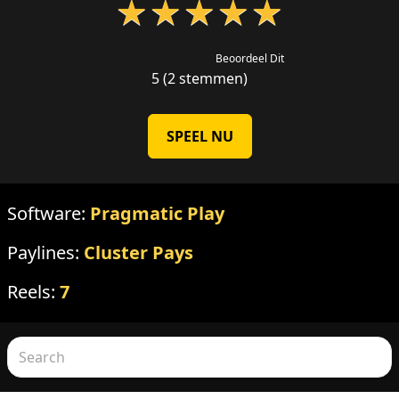
★
★
★
★
★
Beoordeel Dit
5 (2 stemmen)
SPEEL NU
Software:
Pragmatic Play
Paylines:
Cluster Pays
Reels:
7