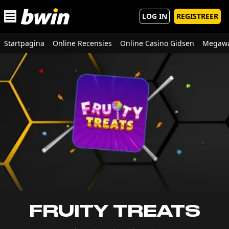
Open main menu
LOG IN
REGISTREER
Startpagina
Online Recensies
Online Casino Gidsen
Megawa
FRUITY TREATS