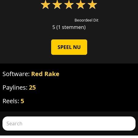
★
★
★
★
★
Beoordeel Dit
5 (1 stemmen)
SPEEL NU
Software:
Red Rake
Paylines:
25
Reels:
5