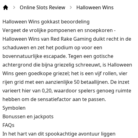
Online Slots Review
Halloween Wins
Home
Halloween Wins gokkast beoordeling
Vergeet de vrolijke pompoenen en snoepkoren -
Halloween Wins van
Red Rake Gaming
duikt recht in de
schaduwen en zet het podium op voor een
bovennatuurlijke escapade. Tegen een gotische
achtergrond die bijna griezelig schreeuwt, is Halloween
Wins geen goedkope griezel; het is een vijf rollen, vier
rijen grid met een aanzienlijke 50 betaallijnen. De inzet
varieert hier van 0,20, waardoor spelers genoeg ruimte
hebben om de sensatiefactor aan te passen.
Symbolen
Bonussen en jackpots
FAQs
In het hart van dit spookachtige avontuur liggen