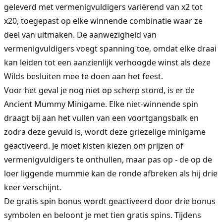
geleverd met vermenigvuldigers variërend van x2 tot
x20, toegepast op elke winnende combinatie waar ze
deel van uitmaken. De aanwezigheid van
vermenigvuldigers voegt spanning toe, omdat elke draai
kan leiden tot een aanzienlijk verhoogde winst als deze
Wilds besluiten mee te doen aan het feest.
Voor het geval je nog niet op scherp stond, is er de
Ancient Mummy Minigame. Elke niet-winnende spin
draagt bij aan het vullen van een voortgangsbalk en
zodra deze gevuld is, wordt deze griezelige minigame
geactiveerd. Je moet kisten kiezen om prijzen of
vermenigvuldigers te onthullen, maar pas op - de op de
loer liggende mummie kan de ronde afbreken als hij drie
keer verschijnt.
De gratis spin bonus wordt geactiveerd door drie bonus
symbolen en beloont je met tien gratis spins. Tijdens