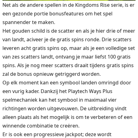
Net als de andere spellen in de Kingdoms Rise serie, is er
een gezonde portie bonusfeatures om het spel
spannender te maken.
Het gouden schild is de scatter en als je hier drie of meer
van landt, aciveer je de gratis spins ronde. Drie scatters
leveren acht gratis spins op, maar als je een volledige set
van zes scatters landt, ontvang je maar liefst 100 gratis
spins. Als je nog meer scatters draait tijdens gratis spins
zal de bonus opnieuw getriggerd worden.
Op elk moment kan een symbool landen omringd door
een vurig kader. Dankzij het Playtech Ways Plus
spelmechaniek kan het symbool in maximaal vier
richtingen worden uitgevouwen. De uitbreiding vindt
alleen plaats als het mogelijk is om te verbeteren of een
winnende combinatie te creëren.
Er is ook een progressieve jackpot; deze wordt