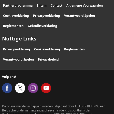
Partnerprogramma
Entain
Contact
Algemene Voorwaarden
Cookieverklaring
Privacyverklaring
Verantwoord Spelen
Reglementen
Gebruiksverklaring
Nuttige Links
Privacyverklaring
Cookieverklaring
Reglementen
Verantwoord Spelen
Privacybeleid
Volg ons!
De online weddenschappen worden uitgebaat door LEADER BET N.V., een
Belgische onderneming, ingeschreven in de Kruispuntbank der