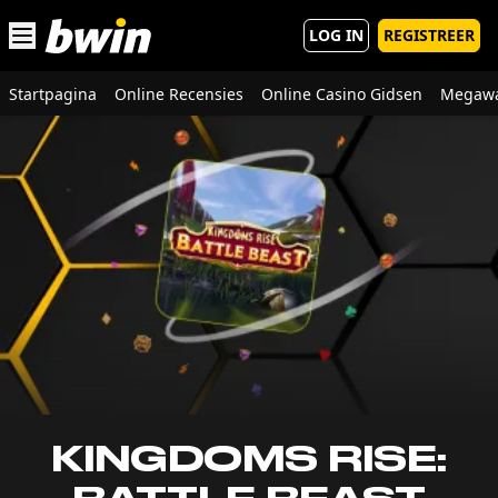
Open main menu
LOG IN
REGISTREER
Startpagina
Online Recensies
Online Casino Gidsen
Megawa
KINGDOMS RISE: