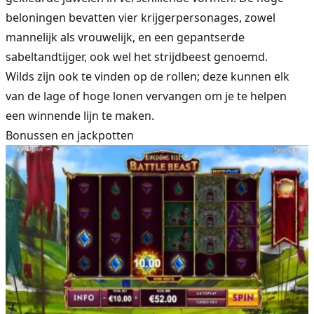
beloningen bevatten vier krijgerpersonages, zowel
mannelijk als vrouwelijk, en een gepantserde
sabeltandtijger, ook wel het strijdbeest genoemd.
Wilds zijn ook te vinden op de rollen; deze kunnen elk
van de lage of hoge lonen vervangen om je te helpen
een winnende lijn te maken.
Bonussen en jackpotten