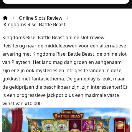
Online Slots Review
Home
Kingdoms Rise: Battle Beast
Kingdoms Rise: Battle Beast online slot review
Reis terug naar de middeleeuwen voor een alternatieve
ervaring met Kingdoms Rise: Battle Beast, de online slot
van Playtech. Het land mag dan groen en aangenaam
zijn er zijn ook mysteries en intriges te vinden in deze
gokkast met fantasiethema. De gameplay is leuk, maar
de geldprijzen die beschikbaar zijn, zijn interessanter! Er
is een progressieve jackpot plus een maximale vaste
winst van x10.000.