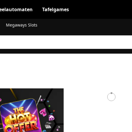
eelautomaten
Tafelgames
Megaways Slots