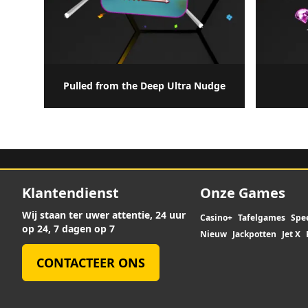
Pulled from the Deep Ultra Nudge
Klantendienst
Onze Games
Wij staan ter uwer attentie, 24 uur
Casino+
Tafelgames
Spe
op 24, 7 dagen op 7
Nieuw
Jackpotten
Jet X
CONTACTEER ONS