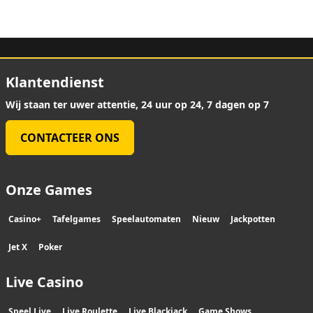
Klantendienst
Wij staan ter uwer attentie, 24 uur op 24, 7 dagen op 7
CONTACTEER ONS
Onze Games
Casino+
Tafelgames
Speelautomaten
Nieuw
Jackpotten
Jet X
Poker
Live Casino
Speel Live
Live Roulette
Live Blackjack
Game Shows