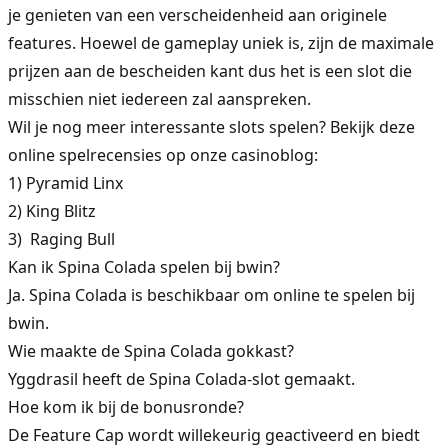
je genieten van een verscheidenheid aan originele
features. Hoewel de gameplay uniek is, zijn de maximale
prijzen aan de bescheiden kant dus het is een slot die
misschien niet iedereen zal aanspreken.
Wil je nog meer interessante slots spelen? Bekijk deze
online spelrecensies op onze casinoblog:
1)
Pyramid Linx
2)
King Blitz
3)
Raging Bull
Kan ik Spina Colada spelen bij bwin?
Ja. Spina Colada is beschikbaar om online te spelen bij
bwin.
Wie maakte de Spina Colada gokkast?
Yggdrasil heeft de Spina Colada-slot gemaakt.
Hoe kom ik bij de bonusronde?
De Feature Cap wordt willekeurig geactiveerd en biedt