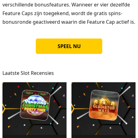
verschillende bonusfeatures. Wanneer er vier dezelfde
Feature Caps zijn toegekend, wordt de gratis spins-
bonusronde geactiveerd waarin die Feature Cap actief is.
SPEEL NU
Laatste Slot Recensies