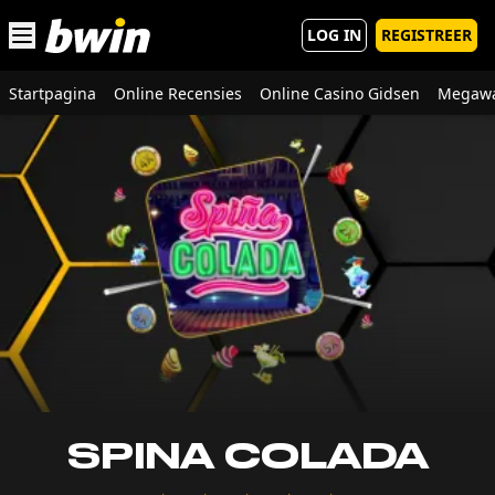
Open main menu
LOG IN
REGISTREER
Startpagina
Online Recensies
Online Casino Gidsen
Megawa
SPINA COLADA