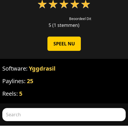
★
★
★
★
★
Beoordeel Dit
5 (1 stemmen)
SPEEL NU
Software:
Yggdrasil
Paylines:
25
Reels:
5