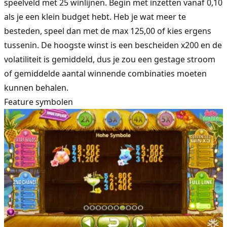
speelveld met 25 winlijnen. Begin met inzetten vanaf 0,10
als je een klein budget hebt. Heb je wat meer te
besteden, speel dan met de max 125,00 of kies ergens
tussenin. De hoogste winst is een bescheiden x200 en de
volatiliteit is gemiddeld, dus je zou een gestage stroom
of gemiddelde aantal winnende combinaties moeten
kunnen behalen.
Feature symbolen