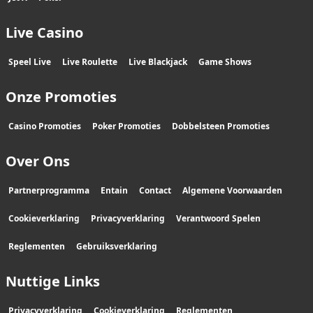
Live Casino
Speel Live
Live Roulette
Live Blackjack
Game Shows
Onze Promoties
Casino Promoties
Poker Promoties
Dobbelsteen Promoties
Over Ons
Partnerprogramma
Entain
Contact
Algemene Voorwaarden
Cookieverklaring
Privacyverklaring
Verantwoord Spelen
Reglementen
Gebruiksverklaring
Nuttige Links
Privacyverklaring
Cookieverklaring
Reglementen