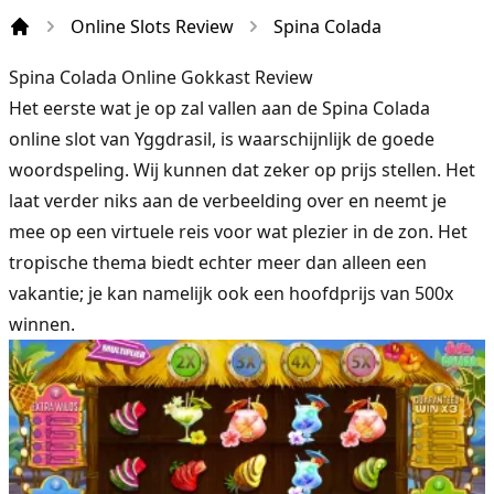
Online Slots Review
Spina Colada
Home
Spina Colada Online Gokkast Review
Het eerste wat je op zal vallen aan de Spina Colada
online slot van Yggdrasil, is waarschijnlijk de goede
woordspeling. Wij kunnen dat zeker op prijs stellen. Het
laat verder niks aan de verbeelding over en neemt je
mee op een virtuele reis voor wat plezier in de zon. Het
tropische thema biedt echter meer dan alleen een
vakantie; je kan namelijk ook een hoofdprijs van 500x
winnen.