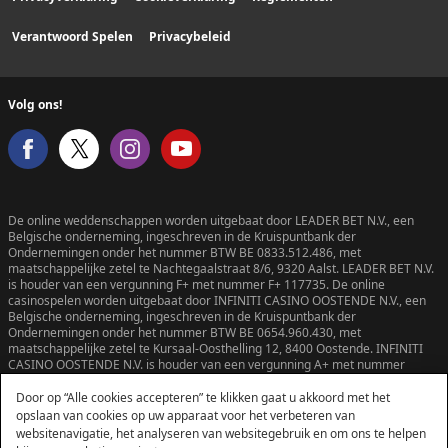
Verantwoord Spelen
Privacybeleid
Volg ons!
De online weddenschappen worden uitgebaat door LEADER BET N.V., een
Belgische onderneming, ingeschreven in de Kruispuntbank der
Ondernemingen onder het nummer BTW BE 0833.512.486, met
maatschappelijke zetel te Nachtegaalstraat 8/6, 9320 Aalst. LEADER BET N.V.
is houder van een vergunning F+ met nummer F+ 117735. De online
casinospelen worden uitgebaat door INFINITI CASINO OOSTENDE N.V., een
Belgische onderneming, ingeschreven in de Kruispuntbank der
Ondernemingen onder het nummer BTW BE 0654.960.430, met
maatschappelijke zetel te Kursaal-Oosthelling 12, 8400 Oostende. INFINITI
CASINO OOSTENDE N.V. is houder van een vergunning A+ met nummer
A+571352. De online casinospelen worden uitgebaat door TILT B.V., een
Belgische onderneming, ingeschreven in de Kruispuntbank der
Door op “Alle cookies accepteren” te klikken gaat u akkoord met het
Ondernemingen onder het nummer BTW BE 0451.687.923, met
opslaan van cookies op uw apparaat voor het verbeteren van
maatschappelijke zetel te Waversesteenweg 1100/3, 1160 Oudergem. TILT
websitenavigatie, het analyseren van websitegebruik en om ons te helpen
B.V. is houder van een vergunning B+ met nummer B+16872.