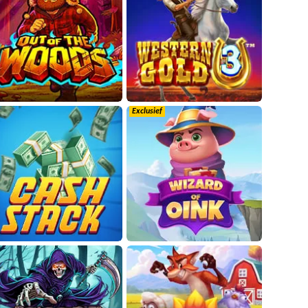
Exclusief