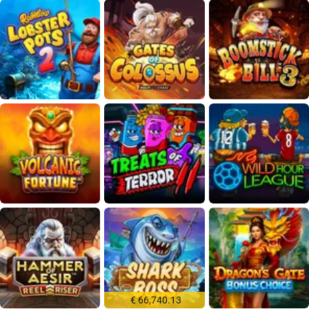
€ 66,740.13