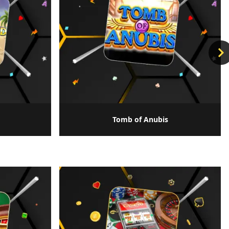
Tomb of Anubis