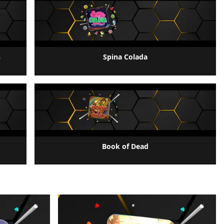
 formats y figurent : roulette européenne, roulette
ne ou en direct.
s
Spina Colada
De comment jouer au blackjack pour les débutants à
Book of Dead