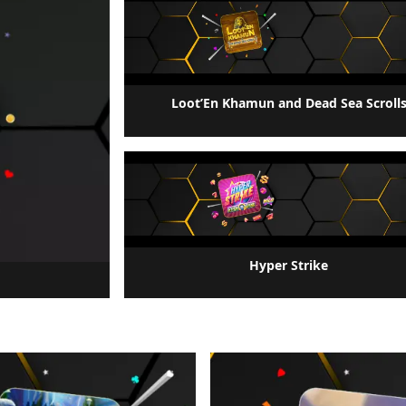
ci une section dédiée à ce jeu de casino amusant.
Tous les
..
Tous pour que vous puissiez profiter de la roulette en lig
Loot’En Khamun and Dead Sea Scroll
nant a également sa place dans notre blog sur les casinos. 
es joueurs avancés.
Hyper Strike