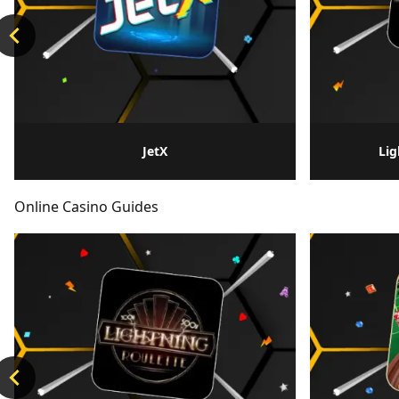
JetX
Lig
Online Casino Guides