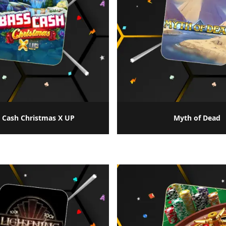
 Cash Christmas X UP
Myth of Dead