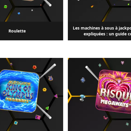
Les machines à sous à jackpo
Roulette
expliquées : un guide 