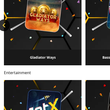
Gladiator Ways
Bass
Entertainment