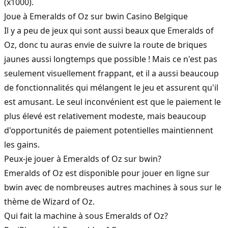
(x1000).
Joue à Emeralds of Oz sur bwin Casino Belgique
Il y a peu de jeux qui sont aussi beaux que Emeralds of
Oz, donc tu auras envie de suivre la route de briques
jaunes aussi longtemps que possible ! Mais ce n'est pas
seulement visuellement frappant, et il a aussi beaucoup
de fonctionnalités qui mélangent le jeu et assurent qu'il
est amusant. Le seul inconvénient est que le paiement le
plus élevé est relativement modeste, mais beaucoup
d'opportunités de paiement potentielles maintiennent
les gains.
Peux-je jouer à Emeralds of Oz sur bwin?
Emeralds of Oz est disponible pour jouer en ligne sur
bwin avec de nombreuses autres machines à sous sur le
thème de Wizard of Oz.
Qui fait la machine à sous Emeralds of Oz?