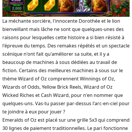
La méchante sorcière, l'innocente Dorothée et le lion
bienveillant mais lâche ne sont que quelques-unes des
raisons pour lesquelles cette histoire a si bien résisté à
l'épreuve du temps. Des remakes répétés et un spectacle
scénique n'ont fait qu'améliorer sa suite, et il y a
beaucoup de machines à sous dédiées au travail de
fiction. Certains des meilleures machines à sous sur le
thème Wizard of Oz comprennent Winnings of Oz,
Wizards of Odds, Yellow Brick Reels, Wizard of Oz
Wicked Riches et Cash Wizard, pour n'en nommer que
quelques-uns. Vas-tu passer par-dessus l'arc-en-ciel pour
te joindre à eux pour jouer ?
Emeralds of Oz est placé sur une grille 5x3 qui comprend
30 lignes de paiement traditionnelles. Le pari fonctionne