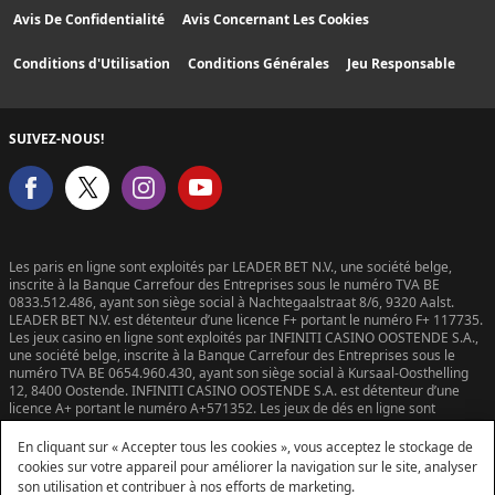
Avis De Confidentialité
Avis Concernant Les Cookies
Conditions d'Utilisation
Conditions Générales
Jeu Responsable
SUIVEZ-NOUS!
Les paris en ligne sont exploités par LEADER BET N.V., une société belge,
inscrite à la Banque Carrefour des Entreprises sous le numéro TVA BE
0833.512.486, ayant son siège social à Nachtegaalstraat 8/6, 9320 Aalst.
LEADER BET N.V. est détenteur d’une licence F+ portant le numéro F+ 117735.
Les jeux casino en ligne sont exploités par INFINITI CASINO OOSTENDE S.A.,
une société belge, inscrite à la Banque Carrefour des Entreprises sous le
numéro TVA BE 0654.960.430, ayant son siège social à Kursaal-Oosthelling
12, 8400 Oostende. INFINITI CASINO OOSTENDE S.A. est détenteur d’une
licence A+ portant le numéro A+571352. Les jeux de dés en ligne sont
exploités par TILT SRL, une société belge, inscrite à la Banque Carrefour des
Entreprises sous le numéro TVA BE 0451.687.923, ayant son siège social à
En cliquant sur « Accepter tous les cookies », vous acceptez le stockage de
Waversesteenweg 1100/3, 1160 Oudergem. TILT SRL est détenteur d’une
cookies sur votre appareil pour améliorer la navigation sur le site, analyser
licence B+ portant le numéro B+16872.
son utilisation et contribuer à nos efforts de marketing.