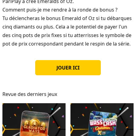
PariPlay a créé Emeralds of Oz.
Comment puis-je me rendre à la ronde de bonus ?
Tu déclencheras le bonus Emerald of Oz si tu débarques
cinq diamants ou plus. Cela a le potentiel de payer l'un
des cinq pots de prix fixes si tu atterrisses le symbole de
pot de prix correspondant pendant le respin de la série.
JOUER ICI
Revue des derniers jeux