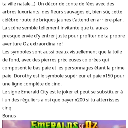
ta ville natale...). Un décor de conte de fées avec des
arbres luxuriants, des fleurs sauvages et, bien sûr, cette
célèbre route de briques jaunes t'attend en arrière-plan.
La scène semble tellement invitante que tu auras
presque envie d'y entrer juste pour profiter de ta propre
aventure Oz extraordinaire !
Les symboles sont aussi beaux visuellement que la toile
de fond, avec des pierres précieuses colorées qui
composent le bas paie et les personnages étant la prime
paie. Dorothy est le symbole supérieur et paie x150 pour
une ligne complète de cinq.
Le signe Emerald City est le joker et peut se substituer à
l'un des réguliers ainsi que payer x200 si tu atterrisses
cinq.
Bonus