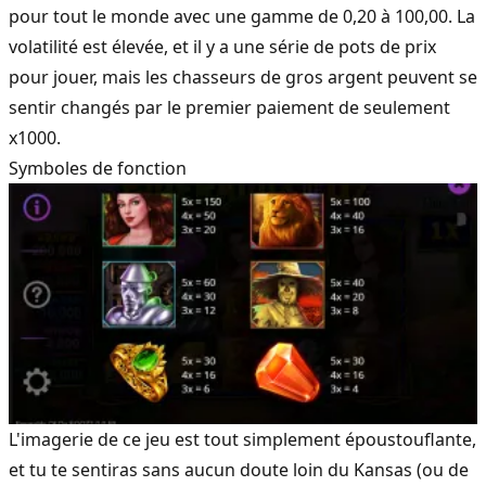
pour tout le monde avec une gamme de 0,20 à 100,00. La
volatilité est élevée, et il y a une série de pots de prix
pour jouer, mais les chasseurs de gros argent peuvent se
sentir changés par le premier paiement de seulement
x1000.
Symboles de fonction
L'imagerie de ce jeu est tout simplement époustouflante,
et tu te sentiras sans aucun doute loin du Kansas (ou de