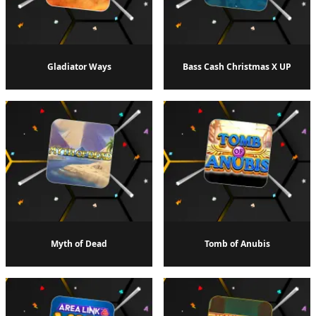
Gladiator Ways
Bass Cash Christmas X UP
Myth of Dead
Tomb of Anubis