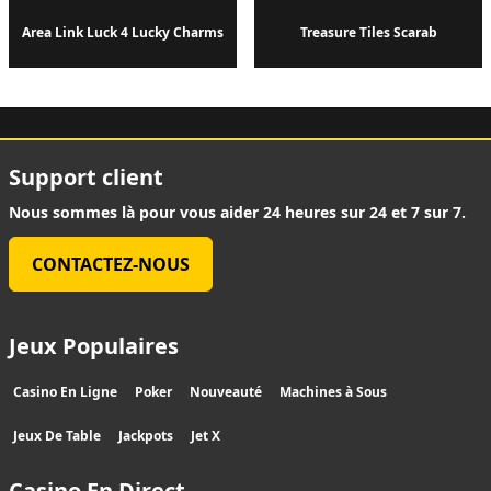
Area Link Luck 4 Lucky Charms
Treasure Tiles Scarab
Support client
Nous sommes là pour vous aider 24 heures sur 24 et 7 sur 7.
CONTACTEZ-NOUS
Jeux Populaires
Casino En Ligne
Poker
Nouveauté
Machines à Sous
Jeux De Table
Jackpots
Jet X
Casino En Direct