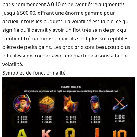
paris commencent à 0,10 et peuvent être augmentés
jusqu'à 500,00, offrant une énorme gamme pour
accueillir tous les budgets. La volatilité est faible, ce qui
signifie qu'il devrait y avoir un flot très sain de prix qui
tombent fréquemment, mais ils sont plus susceptibles
d'être de petits gains. Les gros prix sont beaucoup plus
difficiles à décrocher avec une machine à sous à faible
volatilité.
Symboles de fonctionnalité