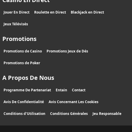
Jouer En Direct
Roulette en Direct
Blackjack en Direct
Jeux Télévisés
Promotions
Promotions de Casino
Promotions Jeux de Dés
Promotions de Poker
A Propos De Nous
Programme De Partenariat
Entain
Contact
Avis De Confidentialité
Avis Concernant Les Cookies
Conditions d'Utilisation
Conditions Générales
Jeu Responsable