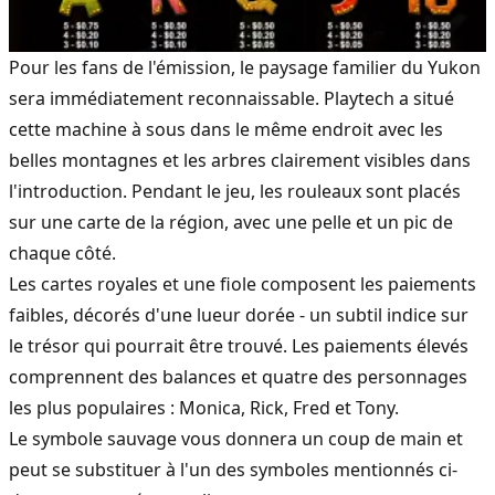
Pour les fans de l'émission, le paysage familier du Yukon
sera immédiatement reconnaissable. Playtech a situé
cette machine à sous dans le même endroit avec les
belles montagnes et les arbres clairement visibles dans
l'introduction. Pendant le jeu, les rouleaux sont placés
sur une carte de la région, avec une pelle et un pic de
chaque côté.
Les cartes royales et une fiole composent les paiements
faibles, décorés d'une lueur dorée - un subtil indice sur
le trésor qui pourrait être trouvé. Les paiements élevés
comprennent des balances et quatre des personnages
les plus populaires : Monica, Rick, Fred et Tony.
Le symbole sauvage vous donnera un coup de main et
peut se substituer à l'un des symboles mentionnés ci-