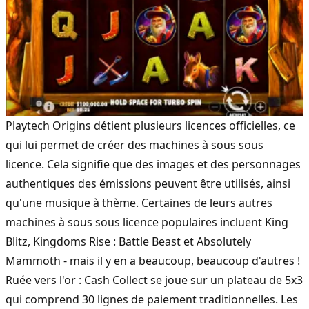
Playtech Origins
détient plusieurs licences officielles, ce
qui lui permet de créer des machines à sous sous
licence. Cela signifie que des images et des personnages
authentiques des émissions peuvent être utilisés, ainsi
qu'une musique à thème. Certaines de leurs autres
machines à sous sous licence populaires incluent
King
Blitz,
Kingdoms Rise : Battle Beast
et
Absolutely
Mammoth
- mais il y en a beaucoup, beaucoup d'autres !
Ruée vers l'or : Cash Collect se joue sur un plateau de 5x3
qui comprend 30 lignes de paiement traditionnelles. Les