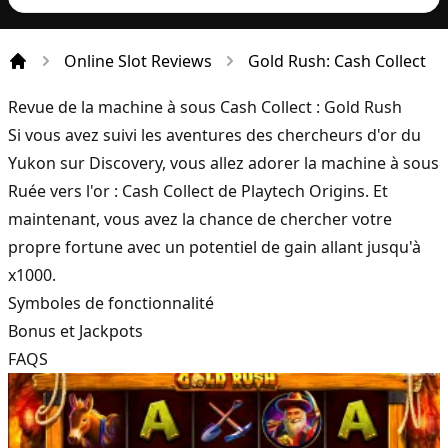
Online Slot Reviews
Gold Rush: Cash Collect
Accueil
Revue de la machine à sous Cash Collect : Gold Rush
Si vous avez suivi les aventures des chercheurs d'or du
Yukon sur Discovery, vous allez adorer la machine à sous
Ruée vers l'or : Cash Collect de Playtech Origins. Et
maintenant, vous avez la chance de chercher votre
propre fortune avec un potentiel de gain allant jusqu'à
x1000.
Symboles de fonctionnalité
Bonus et Jackpots
FAQS