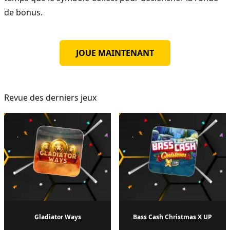
de bonus.
JOUE MAINTENANT
Revue des derniers jeux
Gladiator Ways
Bass Cash Christmas X UP