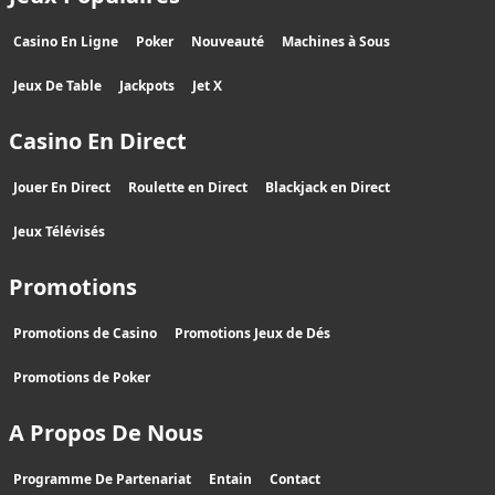
Casino En Ligne
Poker
Nouveauté
Machines à Sous
Jeux De Table
Jackpots
Jet X
Casino En Direct
Jouer En Direct
Roulette en Direct
Blackjack en Direct
Jeux Télévisés
Promotions
Promotions de Casino
Promotions Jeux de Dés
Promotions de Poker
A Propos De Nous
Programme De Partenariat
Entain
Contact