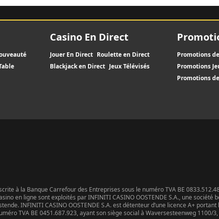
Casino En Direct
Promoti
ouveauté
Jouer En Direct
Roulette en Direct
Promotions de
Table
Blackjack en Direct
Jeux Télévisés
Promotions Je
Promotions de
 inscrite à la Banque Carrefour des Entreprises sous le numéro TVA BE 0833.512.4
 casino en ligne sont exploités par INFINITI CASINO OOSTENDE S.A., une société b
ostende. INFINITI CASINO OOSTENDE S.A. est détenteur d’une licence A+ portant l
e numéro TVA BE 0451.687.923, ayant son siège social à Waversesteenweg 1100/3,