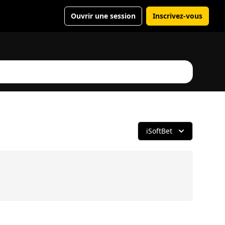
Ouvrir une session
Inscrivez-vous
iSoftBet