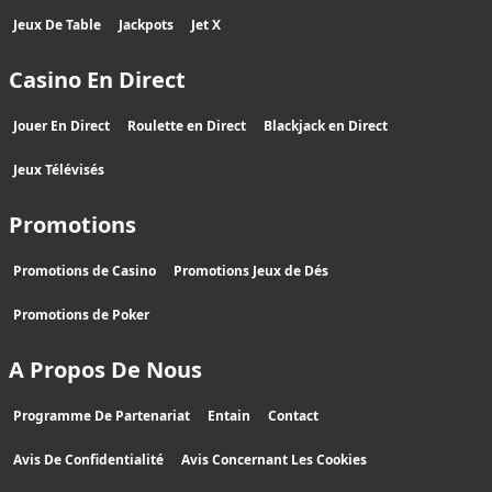
Jeux De Table
Jackpots
Jet X
Casino En Direct
Jouer En Direct
Roulette en Direct
Blackjack en Direct
Jeux Télévisés
Promotions
Promotions de Casino
Promotions Jeux de Dés
Promotions de Poker
A Propos De Nous
Programme De Partenariat
Entain
Contact
Avis De Confidentialité
Avis Concernant Les Cookies