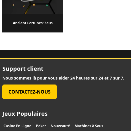
Ancient Fortunes: Zeus
Support client
Nous sommes là pour vous aider 24 heures sur 24 et 7 sur 7.
CONTACTEZ-NOUS
Jeux Populaires
Casino En Ligne
Poker
Nouveauté
Machines à Sous