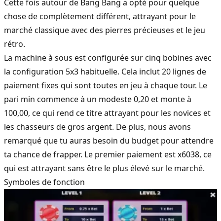
Cette fois autour de Bang Bang a opté pour quelque
chose de complètement différent, attrayant pour le
marché classique avec des pierres précieuses et le jeu
rétro.
La machine à sous est configurée sur cinq bobines avec
la configuration 5x3 habituelle. Cela inclut 20 lignes de
paiement fixes qui sont toutes en jeu à chaque tour. Le
pari min commence à un modeste 0,20 et monte à
100,00, ce qui rend ce titre attrayant pour les novices et
les chasseurs de gros argent. De plus, nous avons
remarqué que tu auras besoin du budget pour attendre
ta chance de frapper. Le premier paiement est x6038, ce
qui est attrayant sans être le plus élevé sur le marché.
Symboles de fonction