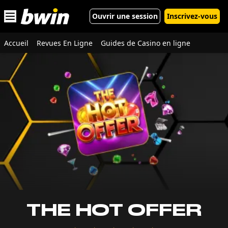
Open main menu
Ouvrir une session
Inscrivez-vous
Accueil
Revues En Ligne
Guides de Casino en ligne
THE HOT OFFER