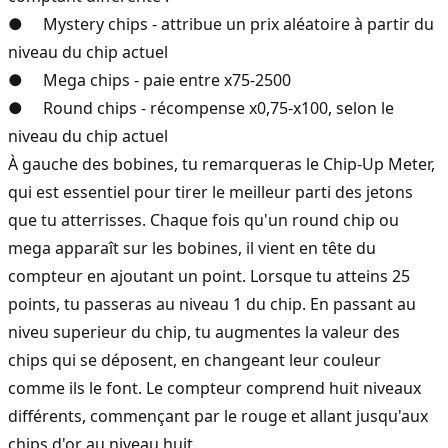
● Mystery chips - attribue un prix aléatoire à partir du
niveau du chip actuel
● Mega chips - paie entre x75-2500
● Round chips - récompense x0,75-x100, selon le
niveau du chip actuel
À gauche des bobines, tu remarqueras le Chip-Up Meter,
qui est essentiel pour tirer le meilleur parti des jetons
que tu atterrisses. Chaque fois qu'un round chip ou
mega apparaît sur les bobines, il vient en tête du
compteur en ajoutant un point. Lorsque tu atteins 25
points, tu passeras au niveau 1 du chip. En passant au
niveu superieur du chip, tu augmentes la valeur des
chips qui se déposent, en changeant leur couleur
comme ils le font. Le compteur comprend huit niveaux
différents, commençant par le rouge et allant jusqu'aux
chips d'or au niveau huit.