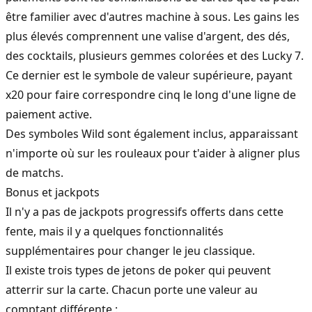
être familier avec d'autres machine à sous. Les gains les
plus élevés comprennent une valise d'argent, des dés,
des cocktails, plusieurs gemmes colorées et des Lucky 7.
Ce dernier est le symbole de valeur supérieure, payant
x20 pour faire correspondre cinq le long d'une ligne de
paiement active.
Des symboles Wild sont également inclus, apparaissant
n'importe où sur les rouleaux pour t'aider à aligner plus
de matchs.
Bonus et jackpots
Il n'y a pas de jackpots progressifs offerts dans cette
fente, mais il y a quelques fonctionnalités
supplémentaires pour changer le jeu classique.
Il existe trois types de jetons de poker qui peuvent
atterrir sur la carte. Chacun porte une valeur au
comptant différente :