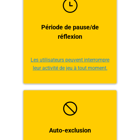
Période de pause/de
réflexion
Les utilisateurs peuvent interrompre
leur activité de jeu à tout moment.
Auto-exclusion