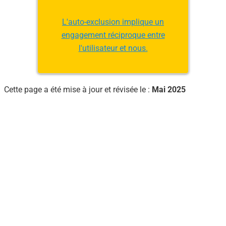
L'auto-exclusion implique un
engagement réciproque entre
l'utilisateur et nous.
Cette page a été mise à jour et révisée le :
Mai 2025