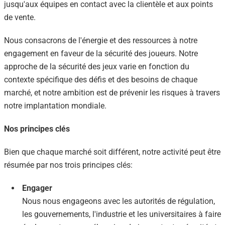
jusqu'aux équipes en contact avec la clientèle et aux points
de vente.
Nous consacrons de l'énergie et des ressources à notre
engagement en faveur de la sécurité des joueurs. Notre
approche de la sécurité des jeux varie en fonction du
contexte spécifique des défis et des besoins de chaque
marché, et notre ambition est de prévenir les risques à travers
notre implantation mondiale.
Nos principes clés
Bien que chaque marché soit différent, notre activité peut être
résumée par nos trois principes clés:
Engager
Nous nous engageons avec les autorités de régulation,
les gouvernements, l'industrie et les universitaires à faire