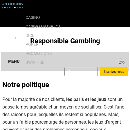
CASINO
CASINO EN DIRECT
DICE
Responsible Gambling
POKER
PROMOTIONS
BWIN HUB
Ouvrir une session
Inscrivez-vous
Notre approche
Notre politique
Garder le contrôle
Limites de dépôt
Pause et Auto-exclusion
Sécurité du compte et Conditions Générales
Autres sources d'aide
Notre politique
Pour la majorité de nos clients,
les paris et les jeux
sont un
passe-temps agréable et un moyen de sociailiser. C’est l’une
des raisons pour lesquelles ils restent si populaires. Mais,
pour un faible pourcentage de personnes, les jeux d’argent
peuvent causer des problèmes personnels, sociaux,