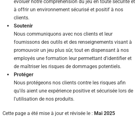
évoluer notre compréhension du jeu en toute sécurité et
à offrir un environnement sécurisé et positif à nos
clients.
Soutenir
Nous communiquons avec nos clients et leur
fournissons des outils et des renseignements visant à
promouvoir un jeu plus sûr, tout en dispensant à nos
employés une formation leur permettant d'identifier et
de maîtriser les risques de dommages potentiels.
Protéger
Nous protégeons nos clients contre les risques afin
qu'ils aient une expérience positive et sécurisée lors de
l'utilisation de nos produits.
Cette page a été mise à jour et révisée le :
Mai 2025