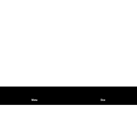
Menu
Dice