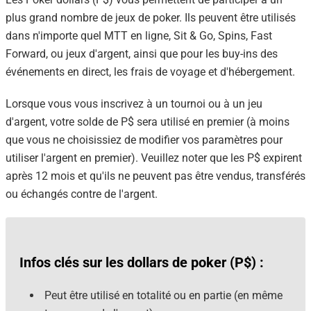
plus grand nombre de jeux de poker. Ils peuvent être utilisés
Fast Forward
dans n'importe quel MTT en ligne, Sit & Go, Spins, Fast
Forward, ou jeux d'argent, ainsi que pour les buy-ins des
Progressive Knockout
événements en direct, les frais de voyage et d'hébergement.
Lorsque vous vous inscrivez à un tournoi ou à un jeu
All-in Cashout
d'argent, votre solde de P$ sera utilisé en premier (à moins
que vous ne choisissiez de modifier vos paramètres pour
Run It Twice
utiliser l'argent en premier). Veuillez noter que les P$ expirent
après 12 mois et qu'ils ne peuvent pas être vendus, transférés
Poker Dollars (P$)
ou échangés contre de l'argent.
Fair play
Infos clés sur les dollars de poker (P$) :
Peut être utilisé en totalité ou en partie (en même