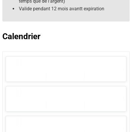
temps que de l'argent)
Valide pendant 12 mois avantt expiration
Calendrier