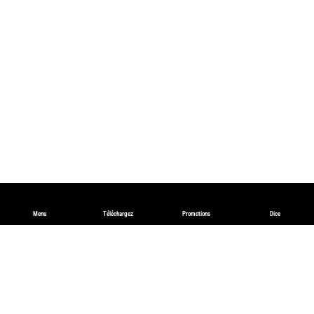
Menu
Téléchargez
Promotions
Dice
English
Français
Nederlands