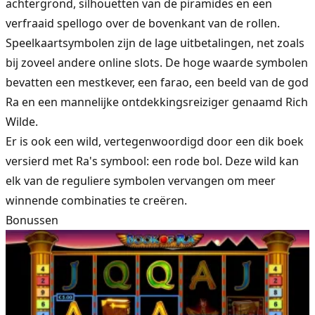
achtergrond, silhouetten van de piramides en een
verfraaid spellogo over de bovenkant van de rollen.
Speelkaartsymbolen zijn de lage uitbetalingen, net zoals
bij zoveel andere online slots. De hoge waarde symbolen
bevatten een mestkever, een farao, een beeld van de god
Ra en een mannelijke ontdekkingsreiziger genaamd Rich
Wilde.
Er is ook een wild, vertegenwoordigd door een dik boek
versierd met Ra's symbool: een rode bol. Deze wild kan
elk van de reguliere symbolen vervangen om meer
winnende combinaties te creëren.
Bonussen