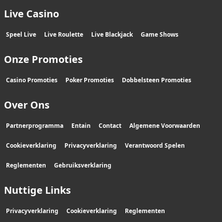
Live Casino
Speel Live
Live Roulette
Live Blackjack
Game Shows
Onze Promoties
Casino Promoties
Poker Promoties
Dobbelsteen Promoties
Over Ons
Partnerprogramma
Entain
Contact
Algemene Voorwaarden
Cookieverklaring
Privacyverklaring
Verantwoord Spelen
Reglementen
Gebruiksverklaring
Nuttige Links
Privacyverklaring
Cookieverklaring
Reglementen