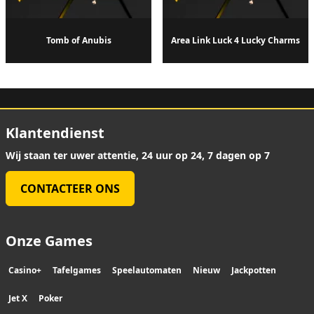
Tomb of Anubis
Area Link Luck 4 Lucky Charms
Klantendienst
Wij staan ter uwer attentie, 24 uur op 24, 7 dagen op 7
CONTACTEER ONS
Onze Games
Casino+
Tafelgames
Speelautomaten
Nieuw
Jackpotten
Jet X
Poker