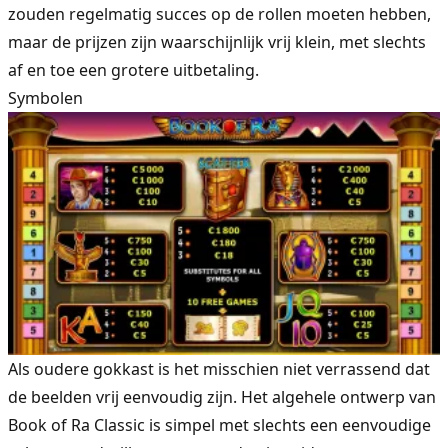
zouden regelmatig succes op de rollen moeten hebben,
maar de prijzen zijn waarschijnlijk vrij klein, met slechts
af en toe een grotere uitbetaling.
Symbolen
Als oudere gokkast is het misschien niet verrassend dat
de beelden vrij eenvoudig zijn. Het algehele ontwerp van
Book of Ra Classic is simpel met slechts een eenvoudige