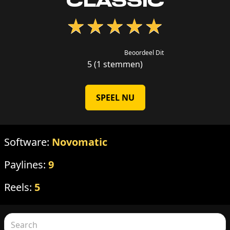
CLASSIC
★
★
★
★
★
Beoordeel Dit
5 (1 stemmen)
SPEEL NU
Software:
Novomatic
Paylines:
9
Reels:
5