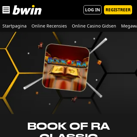
Open main menu
LOG IN
REGISTREER
Startpagina
Online Recensies
Online Casino Gidsen
Megawa
BOOK OF RA