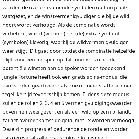
worden de overeenkomende symbolen op hun plaats
vastgezet, en de winstvermenigvuldiger die bij de wild
hoort wordt verhoogd. Als de combinatie wordt
verbeterd, wordt (worden) het (de) extra symbool
(symbolen) kleverig, waarbij de wildvermenigvuldiger
weer stijgt. Dit gaat door totdat de combinatie hetzelfde
blijft voor een herspin, op dat moment zullen de
potentiële winsten aan de speler worden toegekend.
Jungle Fortune heeft ook een gratis spins-modus, die
kan worden geactiveerd als drie of meer scatter-iconen
tegelijkertijd tevoorschijn komen. Tijdens deze modus
zullen de rollen 2, 3, 4 en 5 vermenigvuldigingswaarden
boven hen weergeven, en als een wild op een rol landt,
zal het overeenkomstige getal met 1x worden verhoogd.
Deze zijn progressief gedurende de ronde en worden
pas gereset als alle gratis spins zijn gespeeld.