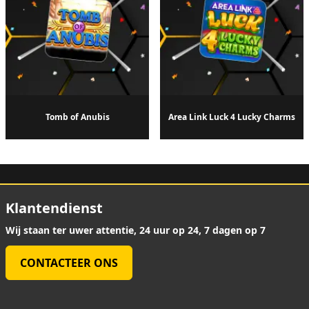
Tomb of Anubis
Area Link Luck 4 Lucky Charms
Klantendienst
Wij staan ter uwer attentie, 24 uur op 24, 7 dagen op 7
CONTACTEER ONS