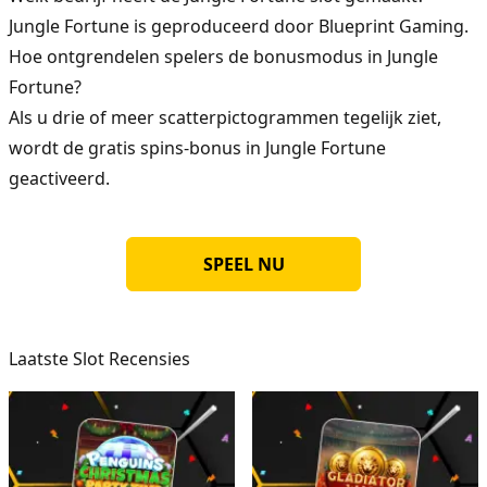
Jungle Fortune is geproduceerd door Blueprint Gaming.
Hoe ontgrendelen spelers de bonusmodus in Jungle
Fortune?
Als u drie of meer scatterpictogrammen tegelijk ziet,
wordt de gratis spins-bonus in Jungle Fortune
geactiveerd.
SPEEL NU
Laatste Slot Recensies