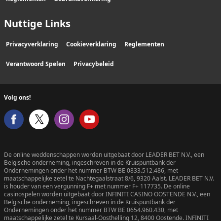
Nuttige Links
Privacyverklaring
Cookieverklaring
Reglementen
Verantwoord Spelen
Privacybeleid
Volg ons!
De online weddenschappen worden uitgebaat door LEADER BET N.V., een
Belgische onderneming, ingeschreven in de Kruispuntbank der
Ondernemingen onder het nummer BTW BE 0833.512.486, met
maatschappelijke zetel te Nachtegaalstraat 8/6, 9320 Aalst. LEADER BET N.V.
is houder van een vergunning F+ met nummer F+ 117735. De online
casinospelen worden uitgebaat door INFINITI CASINO OOSTENDE N.V., een
Belgische onderneming, ingeschreven in de Kruispuntbank der
Ondernemingen onder het nummer BTW BE 0654.960.430, met
maatschappelijke zetel te Kursaal-Oosthelling 12, 8400 Oostende. INFINITI