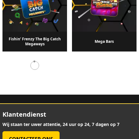
Fishin’ Frenzy The Big Catch
Mega Bars
Megaways
Klantendienst
Wij staan ter uwer attentie, 24 uur op 24, 7 dagen op 7