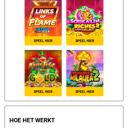
SPEEL HIER
SPEEL HIER
SPEEL HIER
SPEEL HIER
HOE HET WERKT