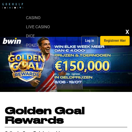
CASINO
LIVE CASINO
DICE
Log in
Registreer Hier
POKER
ACTIES
BWIN HUB
21+ | Gok met mate | Algemene voorwaarden zijn van toepassing
Golden Goal
Rewards