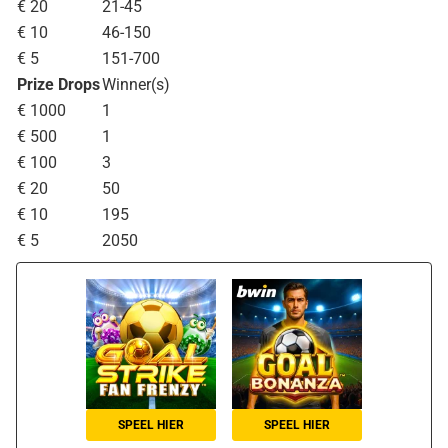
€ 20
21-45
€ 10
46-150
€ 5
151-700
Prize Drops
Winner(s)
€ 1000
1
€ 500
1
€ 100
3
€ 20
50
€ 10
195
€ 5
2050
SPEEL HIER
SPEEL HIER