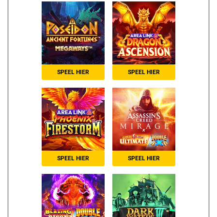
SPEEL HIER
SPEEL HIER
SPEEL HIER
SPEEL HIER