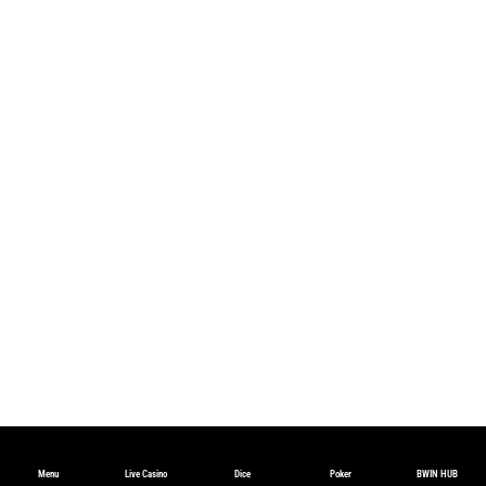
Menu
Live Casino
Dice
Poker
BWIN HUB